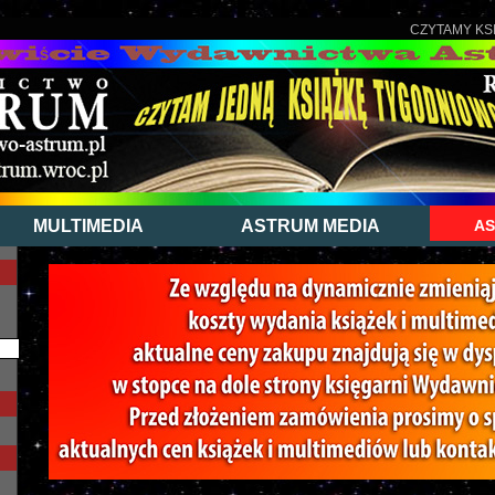
CZYTAMY KS
MULTIMEDIA
ASTRUM MEDIA
AS