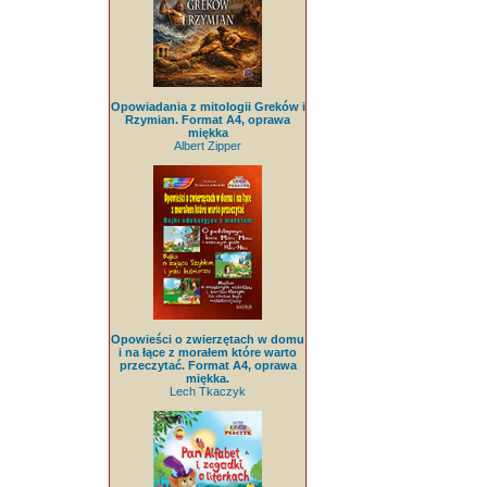
Opowiadania z mitologii Greków i
Rzymian. Format A4, oprawa
miękka
Albert Zipper
Opowieści o zwierzętach w domu
i na łące z morałem które warto
przeczytać. Format A4, oprawa
miękka.
Lech Tkaczyk