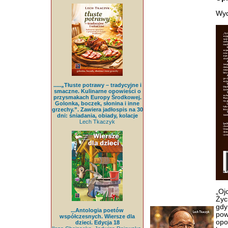
Wyd
.....„Tłuste potrawy – tradycyjne i
smaczne. Kulinarne opowieści o
przysmakach Europy Środkowej.
Golonka, boczek, słonina i inne
grzechy.”. Zawiera jadłospis na 30
dni: śniadania, obiady, kolacje
Lech Tkaczyk
„Oj
Życ
gdy
...Antologia poetów
pow
współczesnych. Wiersze dla
opo
dzieci. Edycja 18