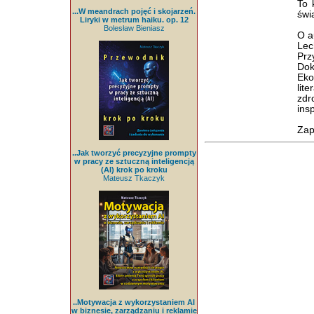
To 
...W meandrach pojęć i skojarzeń.
świ
Liryki w metrum haiku. op. 12
Bolesław Bieniasz
O a
Lec
Pr
Dok
Eko
lit
zdr
insp
Zap
..Jak tworzyć precyzyjne prompty
w pracy ze sztuczną inteligencją
(AI) krok po kroku
Mateusz Tkaczyk
..Motywacja z wykorzystaniem AI
w biznesie, zarządzaniu i reklamie