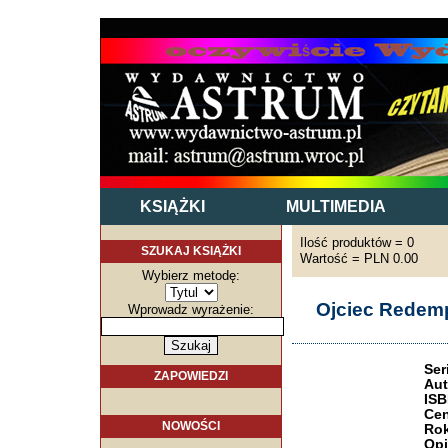
KSIĄŻKI
MULTIMEDIA
Ilość produktów = 0
SZUKAJ KSIĄŻKI
Wartość = PLN 0.00
Wybierz metodę:
Ojciec Redem
Wprowadz wyrażenie:
Ser
ZAPOWIEDZI
Aut
ISB
Cen
NOWOŚCI
Rok
Opi