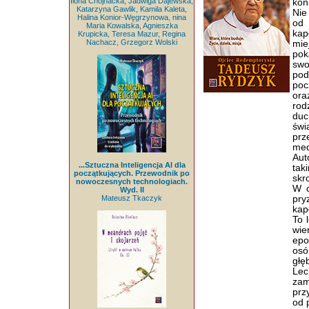
Ilona Chojnacka, Jadwiga Dajewska,
kon
Katarzyna Gawlik, Kamila Kaleta,
Nie
Halina Konior-Węgrzynowa, nina
od 
Maria Kowalska, Agnieszka
kap
Krupicka, Teresa Mazur, Regina
Nachacz, Grzegorz Wolski
mie
pok
swo
pod
poc
ora
rod
duc
świ
prz
med
Aut
...Sztuczna Inteligencja AI dla
tak
początkujących. Przewodnik po
skr
nowoczesnych technologiach.
W c
Wyd. II
Mateusz Tkaczyk
pry
kap
To 
wie
epo
osó
głę
Lec
zam
prz
od 