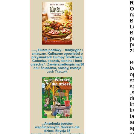
R
O
n
B
L
B
p
p
z
.....„Tłuste potrawy – tradycyjne i
smaczne. Kulinarne opowieści o
przysmakach Europy Środkowej.
Golonka, boczek, słonina i inne
B
grzechy.”. Zawiera jadłospis na 30
l
dni: śniadania, obiady, kolacje
Lech Tkaczyk
o
s
s
„
d
k
k
f
a
...Antologia poetów
współczesnych. Wiersze dla
a
dzieci. Edycja 18