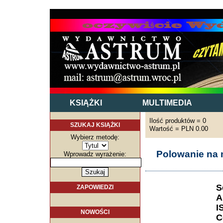
KSIĄŻKI
MULTIMEDIA
Ilość produktów = 0
SZUKAJ KSIĄŻKI
Wartość = PLN 0.00
Wybierz metodę:
Polowanie na 
Wprowadz wyrażenie:
S
ZAPOWIEDZI
A
I
NOWOŚCI
C