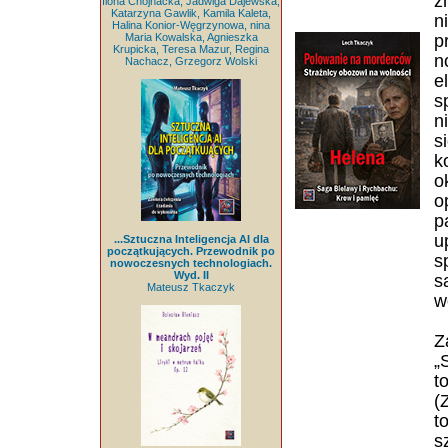
z
Ilona Chojnacka, Jadwiga Dajewska,
Katarzyna Gawlik, Kamila Kaleta,
n
Halina Konior-Węgrzynowa, nina
Maria Kowalska, Agnieszka
p
Krupicka, Teresa Mazur, Regina
n
Nachacz, Grzegorz Wolski
e
s
n
s
k
o
o
p
u
...Sztuczna Inteligencja AI dla
początkujących. Przewodnik po
s
nowoczesnych technologiach.
Wyd. II
s
Mateusz Tkaczyk
w
Z
„
t
(
t
s