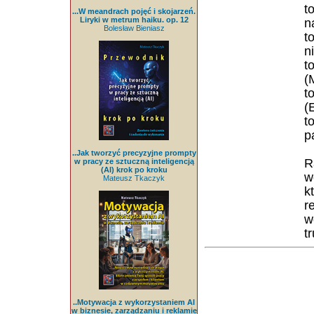
t
...W meandrach pojęć i skojarzeń.
Liryki w metrum haiku. op. 12
n
Bolesław Bieniasz
t
n
t
(
t
(
t
p
..Jak tworzyć precyzyjne prompty
R
w pracy ze sztuczną inteligencją
(AI) krok po kroku
w
Mateusz Tkaczyk
k
r
w
t
..Motywacja z wykorzystaniem AI
w biznesie, zarządzaniu i reklamie