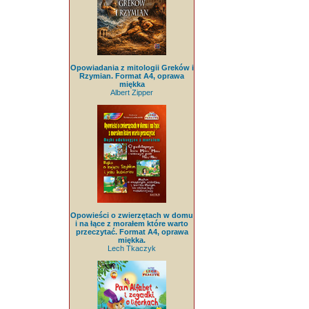
Opowiadania z mitologii Greków i
Rzymian. Format A4, oprawa
miękka
Albert Zipper
Opowieści o zwierzętach w domu
i na łące z morałem które warto
przeczytać. Format A4, oprawa
miękka.
Lech Tkaczyk