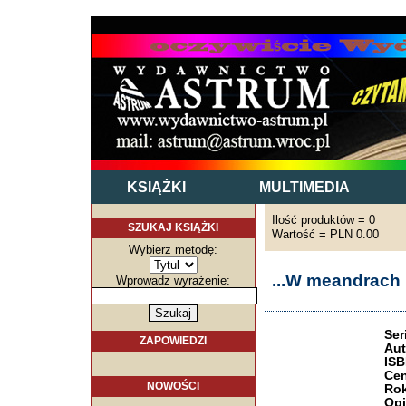
KSIĄŻKI
MULTIMEDIA
Ilość produktów = 0
SZUKAJ KSIĄŻKI
Wartość = PLN 0.00
Wybierz metodę:
...W meandrach p
Wprowadz wyrażenie:
Ser
ZAPOWIEDZI
Aut
ISB
Cen
NOWOŚCI
Rok
Opi