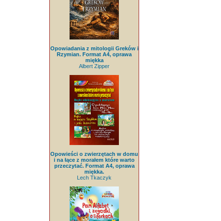
Opowiadania z mitologii Greków i
Rzymian. Format A4, oprawa
miękka
Albert Zipper
Opowieści o zwierzętach w domu
i na łące z morałem które warto
przeczytać. Format A4, oprawa
miękka.
Lech Tkaczyk