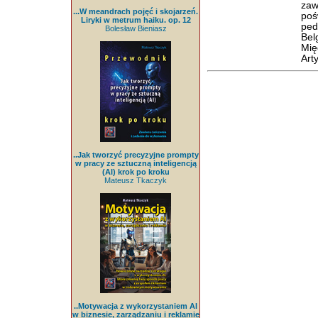
zaw
...W meandrach pojęć i skojarzeń.
po
Liryki w metrum haiku. op. 12
ped
Bolesław Bieniasz
Bel
Mię
Art
..Jak tworzyć precyzyjne prompty
w pracy ze sztuczną inteligencją
(AI) krok po kroku
Mateusz Tkaczyk
..Motywacja z wykorzystaniem AI
w biznesie, zarządzaniu i reklamie