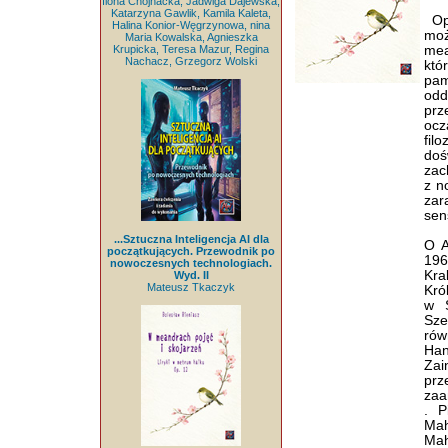
Ilona Chojnacka, Jadwiga Dajewska,
Katarzyna Gawlik, Kamila Kaleta,
Opi
Halina Konior-Węgrzynowa, nina
moż
Maria Kowalska, Agnieszka
Krupicka, Teresa Mazur, Regina
mea
Nachacz, Grzegorz Wolski
któ
pam
odd
prz
ocz
fil
doś
zac
z n
zar
sen
...Sztuczna Inteligencja AI dla
O A
początkujących. Przewodnik po
196
nowoczesnych technologiach.
Kra
Wyd. II
Mateusz Tkaczyk
Kró
w S
Sze
rów
Ha
Zai
prz
zaa
. P
Mah
Mah