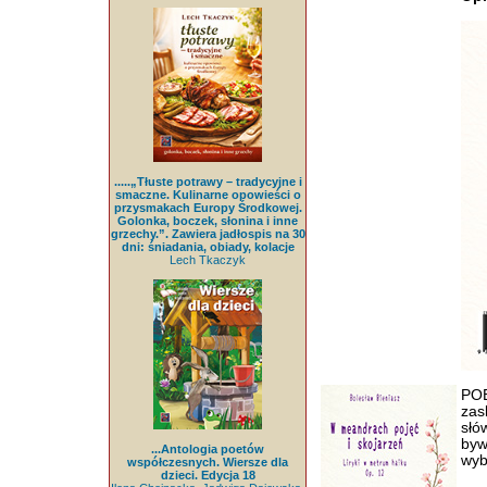
.....„Tłuste potrawy – tradycyjne i
smaczne. Kulinarne opowieści o
przysmakach Europy Środkowej.
Golonka, boczek, słonina i inne
grzechy.”. Zawiera jadłospis na 30
dni: śniadania, obiady, kolacje
Lech Tkaczyk
PO
zas
słó
by
...Antologia poetów
wyb
współczesnych. Wiersze dla
dzieci. Edycja 18