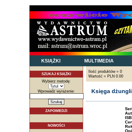
KSIĄŻKI
MULTIMEDIA
Ilość produktów = 0
SZUKAJ KSIĄŻKI
Wartość = PLN 0.00
Wybierz metodę:
Księga dżungli
Wprowadz wyrażenie:
Ser
ZAPOWIEDZI
Aut
ISB
Cen
NOWOŚCI
Rok
Opi