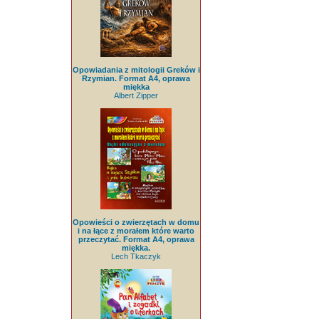
Opowiadania z mitologii Greków i
Rzymian. Format A4, oprawa
miękka
Albert Zipper
Opowieści o zwierzętach w domu
i na łące z morałem które warto
przeczytać. Format A4, oprawa
miękka.
Lech Tkaczyk