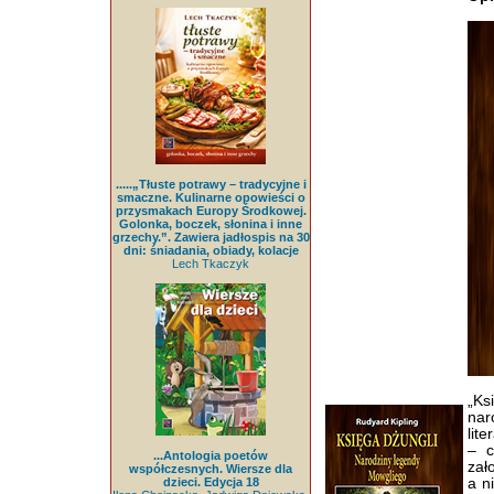
.....„Tłuste potrawy – tradycyjne i
smaczne. Kulinarne opowieści o
przysmakach Europy Środkowej.
Golonka, boczek, słonina i inne
grzechy.”. Zawiera jadłospis na 30
dni: śniadania, obiady, kolacje
Lech Tkaczyk
„Ks
nar
lit
– c
...Antologia poetów
zał
współczesnych. Wiersze dla
dzieci. Edycja 18
a n