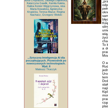
Ilona Chojnacka, Jadwiga Dajewska,
„pr
Katarzyna Gawlik, Kamila Kaleta,
odp
Halina Konior-Węgrzynowa, nina
peł
Maria Kowalska, Agnieszka
Krupicka, Teresa Mazur, Regina
ok
Nachacz, Grzegorz Wolski
sam
błę
Ksi
sil
uni
wią
życ
cha
To 
a d
pra
Mow
...Sztuczna Inteligencja AI dla
początkujących. Przewodnik po
O a
nowoczesnych technologiach.
Rud
Wyd. II
Mateusz Tkaczyk
jed
Uro
tem
Doś
sta
naj
Kip
mor
pra
rzą
pla