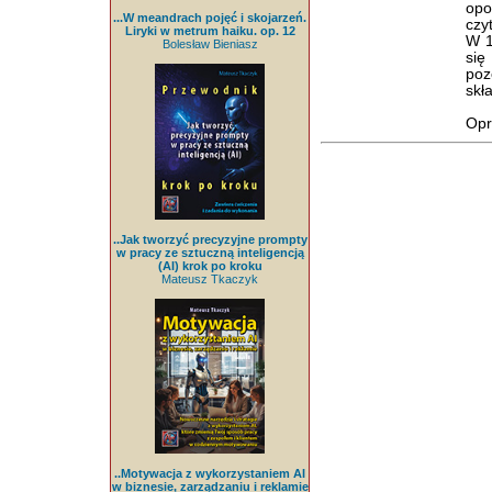
opo
...W meandrach pojęć i skojarzeń.
czy
Liryki w metrum haiku. op. 12
W 1
Bolesław Bieniasz
się
poz
skł
Opr
..Jak tworzyć precyzyjne prompty
w pracy ze sztuczną inteligencją
(AI) krok po kroku
Mateusz Tkaczyk
..Motywacja z wykorzystaniem AI
w biznesie, zarządzaniu i reklamie