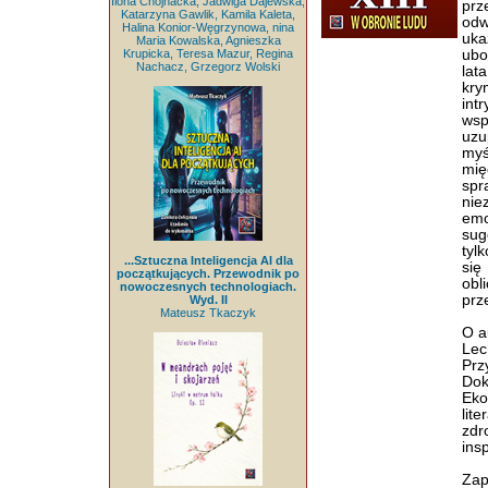
Ilona Chojnacka, Jadwiga Dajewska,
prz
Katarzyna Gawlik, Kamila Kaleta,
odw
Halina Konior-Węgrzynowa, nina
uka
Maria Kowalska, Agnieszka
Krupicka, Teresa Mazur, Regina
ubo
Nachacz, Grzegorz Wolski
lat
kry
int
wsp
uzu
myś
mię
sp
nie
emo
sug
tyl
...Sztuczna Inteligencja AI dla
się
początkujących. Przewodnik po
obl
nowoczesnych technologiach.
prz
Wyd. II
Mateusz Tkaczyk
O a
Lec
Pr
Dok
Eko
lit
zdr
insp
Zap