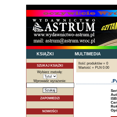
KSIĄŻKI
MULTIMEDIA
Ilość produktów = 0
SZUKAJ KSIĄŻKI
Wartość = PLN 0.00
Wybierz metodę:
.P
Wprowadz wyrażenie:
Ser
Aut
ZAPOWIEDZI
ISB
Cen
Rok
Opi
NOWOŚCI