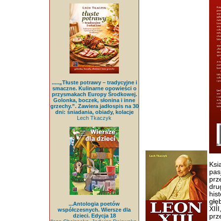
.....„Tłuste potrawy – tradycyjne i
smaczne. Kulinarne opowieści o
przysmakach Europy Środkowej.
Golonka, boczek, słonina i inne
grzechy.”. Zawiera jadłospis na 30
dni: śniadania, obiady, kolacje
Lech Tkaczyk
Ksi
pas
prz
dru
his
głę
...Antologia poetów
XII
współczesnych. Wiersze dla
dzieci. Edycja 18
prz