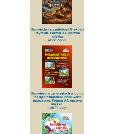
Opowiadania z mitologii Greków i
Rzymian. Format A4, oprawa
miękka
Albert Zipper
Opowieści o zwierzętach w domu
i na łące z morałem które warto
przeczytać. Format A4, oprawa
miękka.
Lech Tkaczyk