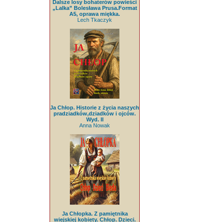
Dalsze losy bohaterów powieści
„Lalka” Bolesława Prusa.Format
A5, oprawa miękka.
Lech Tkaczyk
Ja Chłop. Historie z życia naszych
pradziadków,dziadków i ojców.
Wyd. II
Anna Nowak
Ja Chłopka. Z pamiętnika
wiejskiej kobiety. Chłop. Dzieci.