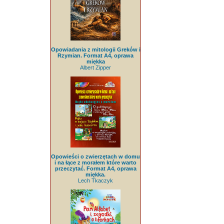
Opowiadania z mitologii Greków i
Rzymian. Format A4, oprawa
miękka
Albert Zipper
Opowieści o zwierzętach w domu
i na łące z morałem które warto
przeczytać. Format A4, oprawa
miękka.
Lech Tkaczyk