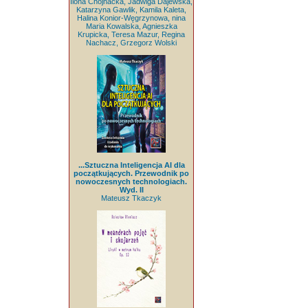
Ilona Chojnacka, Jadwiga Dajewska,
Katarzyna Gawlik, Kamila Kaleta,
Halina Konior-Węgrzynowa, nina
Maria Kowalska, Agnieszka
Krupicka, Teresa Mazur, Regina
Nachacz, Grzegorz Wolski
...Sztuczna Inteligencja AI dla
początkujących. Przewodnik po
nowoczesnych technologiach.
Wyd. II
Mateusz Tkaczyk