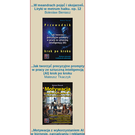
...W meandrach pojęć i skojarzeń.
Liryki w metrum haiku. op. 12
Bolesław Bieniasz
..Jak tworzyć precyzyjne prompty
w pracy ze sztuczną inteligencją
(AI) krok po kroku
Mateusz Tkaczyk
..Motywacja z wykorzystaniem AI
w biznesie, zarządzaniu i reklamie