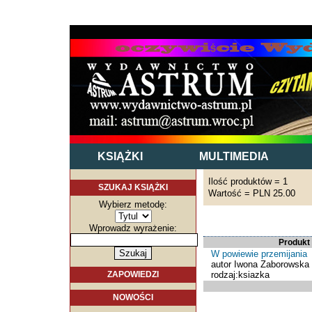
KSIĄŻKI
MULTIMEDIA
Ilość produktów = 1
SZUKAJ KSIĄŻKI
Wartość = PLN 25.00
Wybierz metodę:
Wprowadz wyrażenie:
Produkt
W powiewie przemijania
autor Iwona Zaborowska
rodzaj:ksiazka
ZAPOWIEDZI
NOWOŚCI