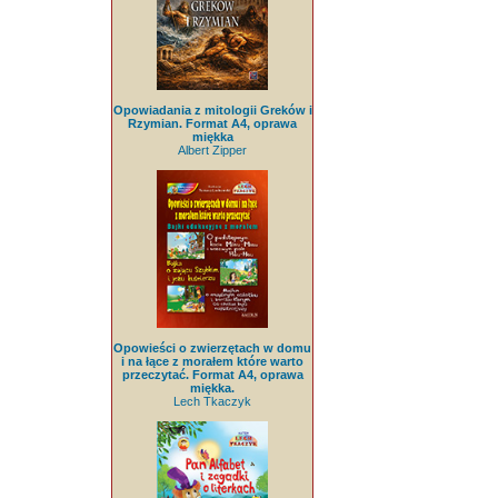
Opowiadania z mitologii Greków i
Rzymian. Format A4, oprawa
miękka
Albert Zipper
Opowieści o zwierzętach w domu
i na łące z morałem które warto
przeczytać. Format A4, oprawa
miękka.
Lech Tkaczyk