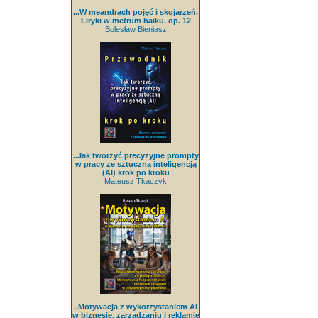
...W meandrach pojęć i skojarzeń.
Liryki w metrum haiku. op. 12
Bolesław Bieniasz
..Jak tworzyć precyzyjne prompty
w pracy ze sztuczną inteligencją
(AI) krok po kroku
Mateusz Tkaczyk
..Motywacja z wykorzystaniem AI
w biznesie, zarządzaniu i reklamie