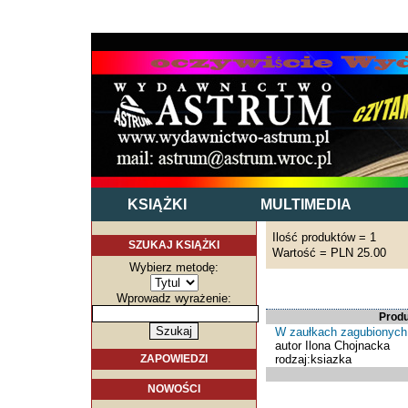
KSIĄŻKI
MULTIMEDIA
Ilość produktów = 1
SZUKAJ KSIĄŻKI
Wartość = PLN 25.00
Wybierz metodę:
Wprowadz wyrażenie:
Prod
W zaułkach zagubionych
autor Ilona Chojnacka
rodzaj:ksiazka
ZAPOWIEDZI
NOWOŚCI