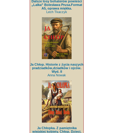
Dalsze losy bohaterów powieści
„Lalka” Bolesława Prusa.Format
A5, oprawa miękka.
Lech Tkaczyk
Ja Chłop. Historie z życia naszych
pradziadków,dziadków i ojców.
Wyd. II
Anna Nowak
Ja Chłopka. Z pamiętnika
wiejskiej kobiety. Chłop. Dzieci.