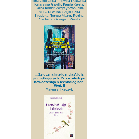
Ilona Chojnacka, Jadwiga Dajewska,
Katarzyna Gawlik, Kamila Kaleta,
Halina Konior-Węgrzynowa, nina
Maria Kowalska, Agnieszka
Krupicka, Teresa Mazur, Regina
Nachacz, Grzegorz Wolski
...Sztuczna Inteligencja AI dla
początkujących. Przewodnik po
nowoczesnych technologiach.
Wyd. II
Mateusz Tkaczyk